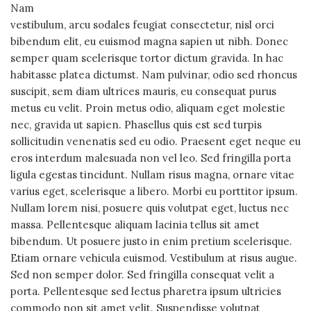
Nam
vestibulum, arcu sodales feugiat consectetur, nisl orci
bibendum elit, eu euismod magna sapien ut nibh. Donec
semper quam scelerisque tortor dictum gravida. In hac
habitasse platea dictumst. Nam pulvinar, odio sed rhoncus
suscipit, sem diam ultrices mauris, eu consequat purus
metus eu velit. Proin metus odio, aliquam eget molestie
nec, gravida ut sapien. Phasellus quis est sed turpis
sollicitudin venenatis sed eu odio. Praesent eget neque eu
eros interdum malesuada non vel leo. Sed fringilla porta
ligula egestas tincidunt. Nullam risus magna, ornare vitae
varius eget, scelerisque a libero. Morbi eu porttitor ipsum.
Nullam lorem nisi, posuere quis volutpat eget, luctus nec
massa. Pellentesque aliquam lacinia tellus sit amet
bibendum. Ut posuere justo in enim pretium scelerisque.
Etiam ornare vehicula euismod. Vestibulum at risus augue.
Sed non semper dolor. Sed fringilla consequat velit a
porta. Pellentesque sed lectus pharetra ipsum ultricies
commodo non sit amet velit. Suspendisse volutpat